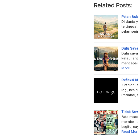
Related Posts:
Pelan Buk
Di dunia y
tertinggal
pelan ser
Dulu Say
Dulu saya
kalau lan
mencapai
More
Refleksi I
Setelah R
lagi, kes
Padahal, 
Tidak Sem
Ada masa 
membeli s
begitu, s
Read Mor