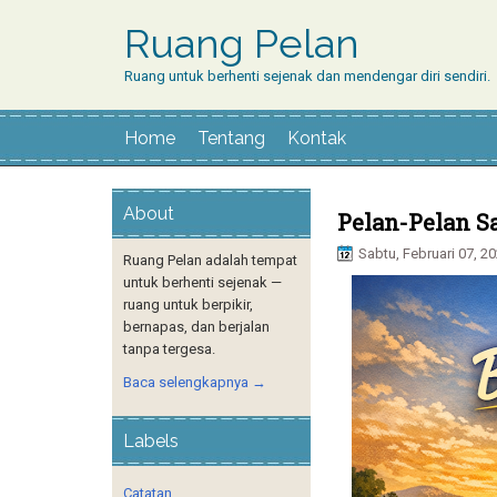
Ruang Pelan
Ruang untuk berhenti sejenak dan mendengar diri sendiri.
Home
Tentang
Kontak
About
Pelan-Pelan Sa
Sabtu, Februari 07, 2
Ruang Pelan adalah tempat
untuk berhenti sejenak —
ruang untuk berpikir,
bernapas, dan berjalan
tanpa tergesa.
Baca selengkapnya →
Labels
Catatan