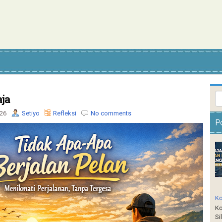
ja
026
Setiyo
Refleksi
No comments
P
Ko
Ko
Si