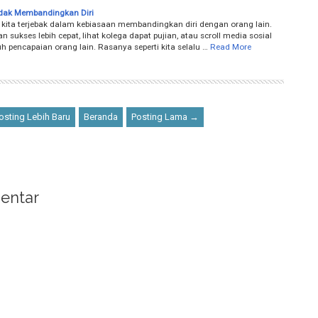
idak Membandingkan Diri
i kita terjebak dalam kebiasaan membandingkan diri dengan orang lain.
n sukses lebih cepat, lihat kolega dapat pujian, atau scroll media sosial
h pencapaian orang lain. Rasanya seperti kita selalu …
Read More
sting Lebih Baru
Beranda
Posting Lama →
entar