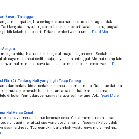
an Berarti Tertinggal
ang serba cepat ini, kita sering merasa harus terus sprint agar tidak
. Tapi kenyataannya, bergerak pelan bukan berarti kalah. Justru, langkah
ing lebih kokoh dan berarti. Pelan memberi waktu untu…
Read More
a Mengira…
 mengira hidup harus selalu bergerak maju dengan cepat.Seolah-olah
gkah saya melambat sedikit saja, saya akan tertinggal. Melihat orang lain
 banyak hal membuat saya tanpa sadar menetapkan tempo yang…
Read
dul Fitri (2): Tentang Hati yang Ingin Tetap Tenang
amadan berlalu, hidup perlahan kembali seperti semula. Rutinitas datang
ibukan mulai memenuhi hari, dan tanpa sadar… hati kembali ramai.
dulu di bulan Ramadan, semuanya terasa lebih tenang. Ad…
Read More
ua Hal Harus Cepat
ketika saya merasa harus bergerak cepat.Cepat memutuskan, cepat
esuatu, cepat mengikuti apa yang sedang ramai. Rasanya kalau tidak
aya akan tertinggal.Tapi semakin bertambah waktu, saya mulai meliha…
e