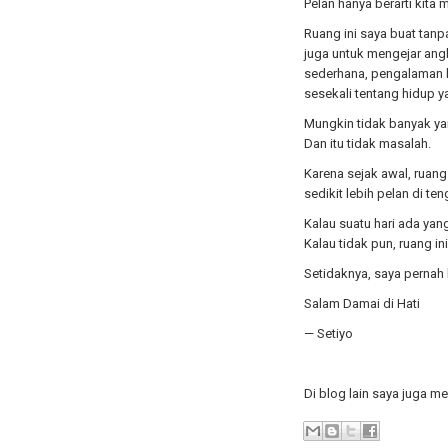
Pelan hanya berarti kita 
Ruang ini saya buat tanp
juga untuk mengejar angk
sederhana, pengalaman ke
sesekali tentang hidup ya
Mungkin tidak banyak y
Dan itu tidak masalah.
Karena sejak awal, ruang 
sedikit lebih pelan di ten
Kalau suatu hari ada yan
Kalau tidak pun, ruang ini
Setidaknya, saya pernah 
Salam Damai di Hati
— Setiyo
Di blog lain saya juga m