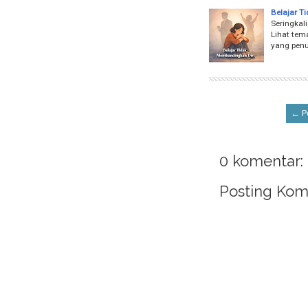
Belajar T
Seringkal
Lihat tema
yang penu
← Po
0 komentar:
Posting Kom