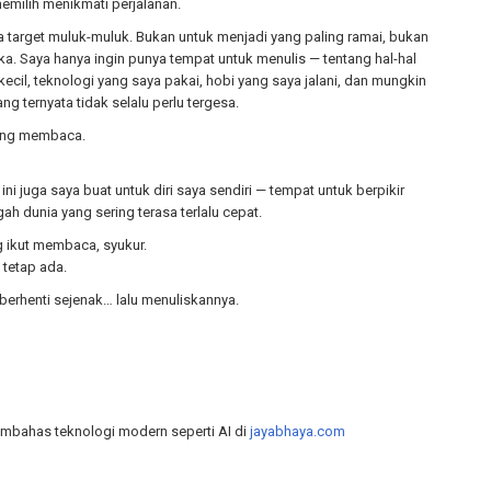
memilih menikmati perjalanan.
a target muluk-muluk. Bukan untuk menjadi yang paling ramai, bukan
a. Saya hanya ingin punya tempat untuk menulis — tentang hal-hal
cil, teknologi yang saya pakai, hobi yang saya jalani, dan mungkin
ng ternyata tidak selalu perlu tergesa.
ang membaca.
ini juga saya buat untuk diri saya sendiri — tempat untuk berpikir
gah dunia yang sering terasa terlalu cepat.
g ikut membaca, syukur.
 tetap ada.
berhenti sejenak… lalu menuliskannya.
embahas teknologi modern seperti AI di
jayabhaya.com