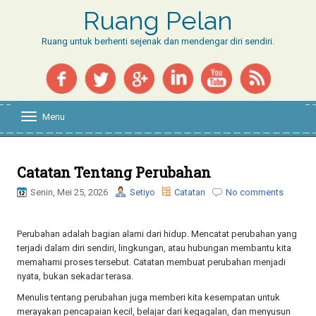
Ruang Pelan
Ruang untuk berhenti sejenak dan mendengar diri sendiri.
Menu
T
o
g
g
l
Catatan Tentang Perubahan
e
Senin, Mei 25, 2026
Setiyo
Catatan
No comments
n
a
v
i
Perubahan adalah bagian alami dari hidup. Mencatat perubahan yang
g
terjadi dalam diri sendiri, lingkungan, atau hubungan membantu kita
a
memahami proses tersebut. Catatan membuat perubahan menjadi
t
nyata, bukan sekadar terasa.
i
o
Menulis tentang perubahan juga memberi kita kesempatan untuk
n
merayakan pencapaian kecil, belajar dari kegagalan, dan menyusun