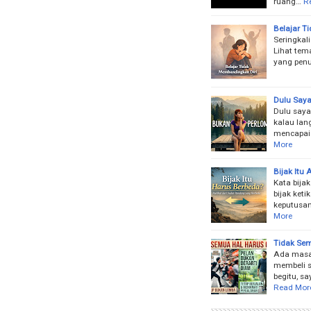
ruang…
R
Belajar T
Seringkal
Lihat tema
yang penu
Dulu Say
Dulu saya
kalau lan
mencapai
More
Bijak Itu
Kata bija
bijak ket
keputusa
More
Tidak Sem
Ada masa 
membeli s
begitu, s
Read Mor