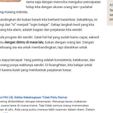
sama saja dengan mencoba mengukur pencapaian
A
hidup kita dengan ukuran orang lain—padahal
Te
ing-masing individu.
se
un
ndingkan diri bukan berarti kita berhenti berambisi. Sebaliknya, ini
i dari “iri” menjadi “ingin belajar”. Setiap langkah kecil yang kita
ang kita alami, adalah bagian dari perjalanan kita sendiri.
da progres diri sendiri. Catat hal-hal yang sudah kamu capai, sekecil
imu
dengan dirimu di masa lalu
, bukan dengan orang lain. Dengan
k terbuang sia-sia untuk membandingkan, tapi diarahkan untuk
 siapa tercepat. Yang penting adalah konsistensi, ketekunan, dan
rang punya waktunya sendiri. Di RuangPelan, kita belajar untuk
l karena itulah yang membentuk perjalanan besar.
dul Fitri (4): Ketika Kebahagiaan Tidak Perlu Ramai
ering diidentikkan dengan keramaian. Keluarga besar, makanan
, suara tawa di mana-mana. Tapi tidak semua orang menemukan
an di situ. Ada yang justru merasa lebih nyaman dalam diam. Dalam