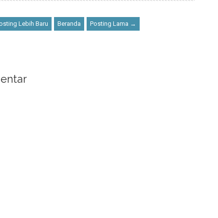
sting Lebih Baru
Beranda
Posting Lama →
entar