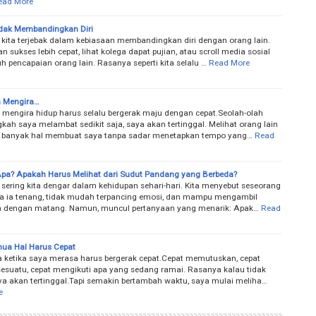
ead More
idak Membandingkan Diri
i kita terjebak dalam kebiasaan membandingkan diri dengan orang lain.
n sukses lebih cepat, lihat kolega dapat pujian, atau scroll media sosial
h pencapaian orang lain. Rasanya seperti kita selalu …
Read More
a Mengira…
 mengira hidup harus selalu bergerak maju dengan cepat.Seolah-olah
gkah saya melambat sedikit saja, saya akan tertinggal. Melihat orang lain
 banyak hal membuat saya tanpa sadar menetapkan tempo yang…
Read
 Apa? Apakah Harus Melihat dari Sudut Pandang yang Berbeda?
k sering kita dengar dalam kehidupan sehari-hari. Kita menyebut seseorang
ika ia tenang, tidak mudah terpancing emosi, dan mampu mengambil
n dengan matang. Namun, muncul pertanyaan yang menarik: Apak…
Read
ua Hal Harus Cepat
ketika saya merasa harus bergerak cepat.Cepat memutuskan, cepat
esuatu, cepat mengikuti apa yang sedang ramai. Rasanya kalau tidak
aya akan tertinggal.Tapi semakin bertambah waktu, saya mulai meliha…
e