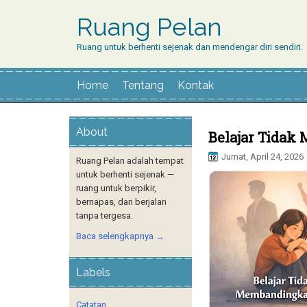
Ruang Pelan
Ruang untuk berhenti sejenak dan mendengar diri sendiri.
Home
Tentang
Kontak
About
Belajar Tidak
Jumat, April 24, 2026
Ruang Pelan adalah tempat
untuk berhenti sejenak —
ruang untuk berpikir,
bernapas, dan berjalan
tanpa tergesa.
Baca selengkapnya →
Labels
Catatan