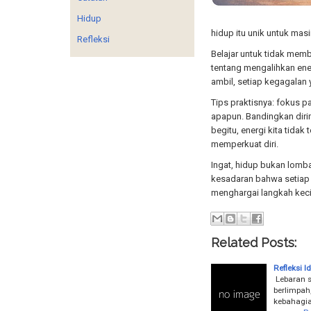
Hidup
hidup itu unik untuk mas
Refleksi
Belajar untuk tidak memba
tentang mengalihkan energ
ambil, setiap kegagalan y
Tips praktisnya: fokus pa
apapun. Bandingkan dir
begitu, energi kita tida
memperkuat diri.
Ingat, hidup bukan lomba
kesadaran bahwa setiap o
menghargai langkah keci
Related Posts:
Refleksi I
Lebaran s
berlimpah
kebahagia